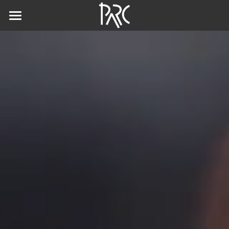
×
ストアカテゴリー
ホーム
予告編・作品詳細
すべてのカテゴリー
事例紹介
視聴・購入
いすみ市
松川町
自主上映会
武蔵野市
上映会を開く
ファソン市
上映会情報