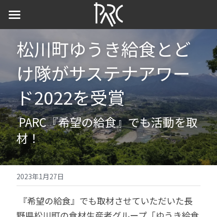
×
ストアカテゴリー
ホーム
松川町ゆうき給食とど
すべてのカテゴリー
予告編・作品詳細
け隊がサステナアワー
事例紹介
ド2022を受賞
視聴・購入
いすみ市
 PARC『希望の給食』でも活動を取
松川町
自主上映会
材！
武蔵野市
上映会を開く
ファソン市
上映会情報
2023年1月27日
 『希望の給食』でも取材させていただいた長
野県松川町の食材生産者グループ「ゆうき給食