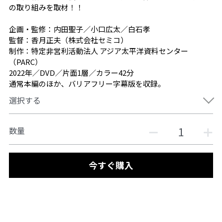
の取り組みを取材！！
企画・監修：内田聖子／小口広太／白石孝
監督：香月正夫（株式会社セミコ）
制作：特定非営利活動法人 アジア太平洋資料センター
（PARC）
2022年／DVD／片面1層／カラー42分
通常本編のほか、バリアフリー字幕版を収録。
選択する
数量
今すぐ購入