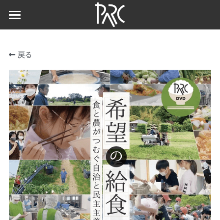
×
ストアカテゴリー
ホーム
戻る
予告編・作品詳細
すべてのカテゴリー
事例紹介
視聴・購入
いすみ市
松川町
自主上映会
武蔵野市
上映会を開く
ファソン市
上映会情報